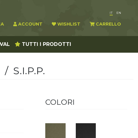
IT
EN
CA
ACCOUNT
WISHLIST
CARRELLO
IVAL
TUTTI
I PRODOTTI
/ S.I.P.P.
COLORI