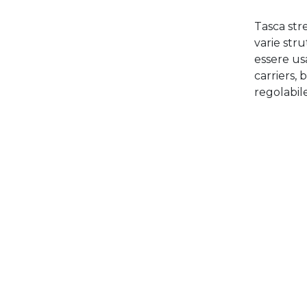
Tasca str
varie str
essere us
carriers,
regolabile