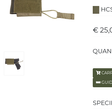
HC
€ 25,
QUAN
CAR
GUID
SPECI