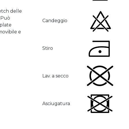
etch delle
. Può
Candeggio
 plate
movibile e
Stiro
Lav. a secco
Asciugatura