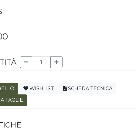
S
00
TITÀ
RELLO
WISHLIST
SCHEDA TECNICA
A TAGLIE
FICHE