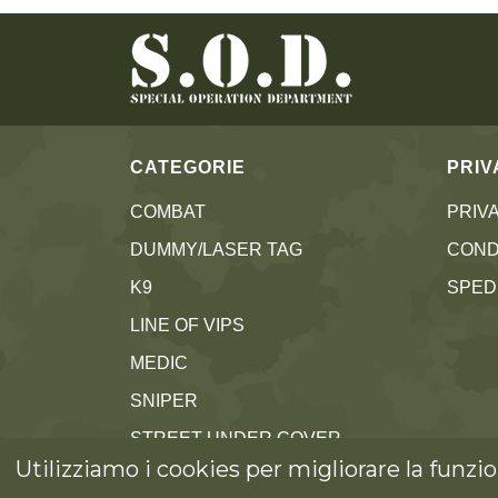
CATEGORIE
PRIV
COMBAT
PRIV
DUMMY/LASER TAG
CONDI
K9
SPEDI
LINE OF VIPS
MEDIC
SNIPER
STREET UNDER COVER
Utilizziamo i cookies per migliorare la funzi
SURVIVAL