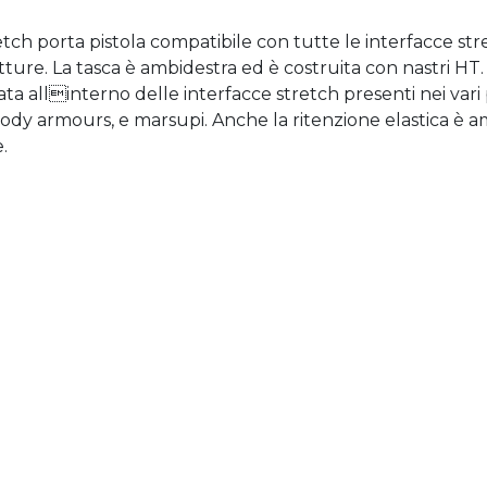
etch porta pistola compatibile con tutte le interfacce str
utture. La tasca è ambidestra ed è costruita con nastri HT
ata allinterno delle interfacce stretch presenti nei vari
 body armours, e marsupi. Anche la ritenzione elastica è a
.