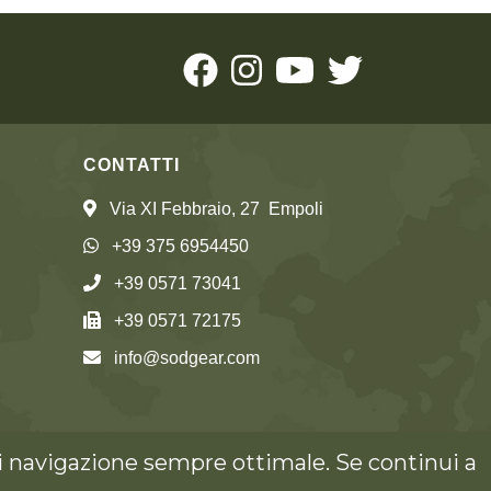
CONTATTI
Via XI Febbraio, 27 Empoli
+39 375 6954450
+39 0571 73041
+39 0571 72175
info@sodgear.com
 di navigazione sempre ottimale. Se continui a
.